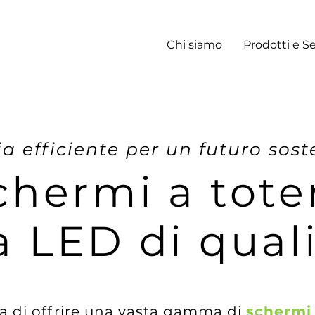
Chi siamo
Prodotti e Se
a efficiente per un futuro sost
chermi a tot
a LED di qual
a di offrire una vasta gamma di
schermi 