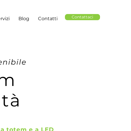
Contattaci
rvizi
Blog
Contatti
enibile
em
ità
a totem e a LED