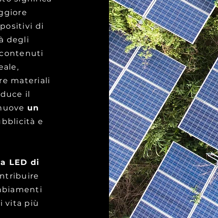
ggiore
positivi di
à degli
 contenuti
eale,
re materiali
iduce il
omuove
un
bblicità e
 a LED di
ntribuire
ambiamenti
 vita più