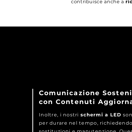
contribuisce anche a
rid
Comunicazione Sosteni
con Contenuti Aggiorna
Inoltre, i nostri
schermi a LED
son
per durare nel tempo, richieden
sostituzioni e manutenzione. Ques