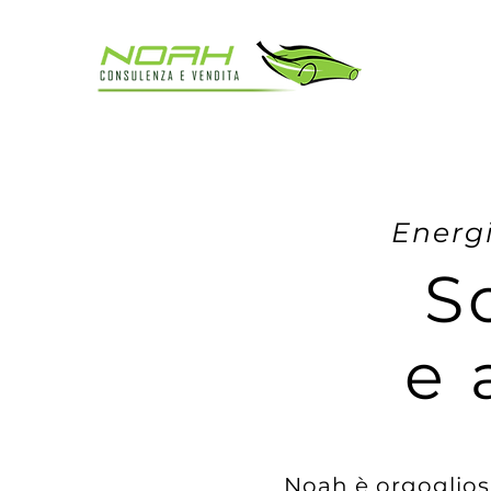
Energi
S
e 
Noah è orgoglios