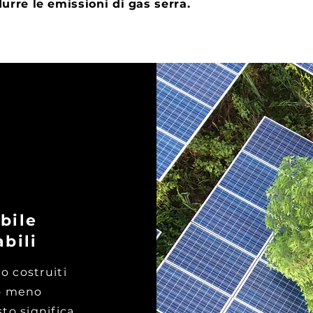
urre le emissioni di gas serra.
bile
bili
o costruiti
do meno
to significa